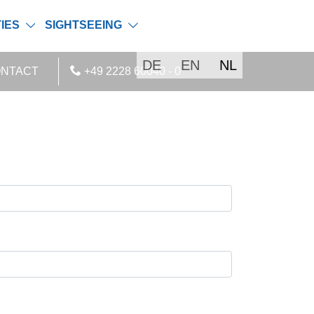
IES
SIGHTSEEING
DE
EN
NL
ONTACT
+49 2228 60040 - 0