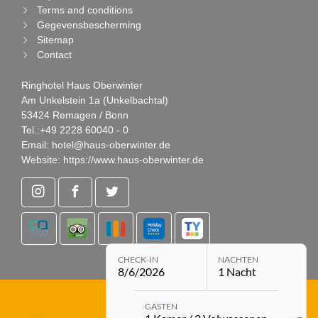
Terms and conditions
Gegevensbescherming
Sitemap
Contact
Ringhotel Haus Oberwinter
Am Unkelstein 1a (Unkelbachtal)
53424 Remagen / Bonn
Tel.:
+49 2228 60040 - 0
Email:
hotel@haus-oberwinter.de
Website:
https://www.haus-oberwinter.de
CHECK-IN
NACHTEN
8/6/2026
1 Nacht
Open boekingsmodule met gekozen p
DE
EN
NL
GASTEN