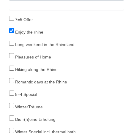
7=5 Offer
Enjoy the rhine
Long weekend in the Rhineland
Pleasures of Home
Hiking along the Rhine
Romantic days at the Rhine
5=4 Special
WinzerTräume
Die r(h)eine Erholung
Winter Special incl. thermal bath