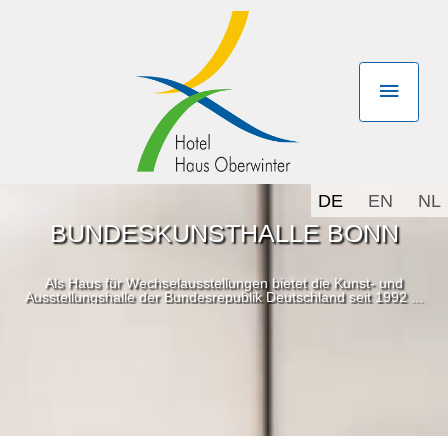
DE
EN
NL
BUNDESKUNSTHALLE BONN
Als Haus für Wechselausstellungen bietet die Kunst- und
Ausstellungshalle der Bundesrepublik Deutschland seit 1992 ...